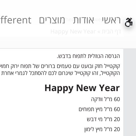
ראשי
אודות
מוצרים
fferent
דף הבית
»
Happy New Year
הגרסה הנוזלית לתפוח בדבש.
קוקטייל חזק ובועט עם טעמים ברורים של תפוח ירוק חמ
הקוקטייל, זהו קוקטייל שיגרום לכם להסתכל לגמרי אחר
Happy New Year
60 מ"ל וודקה
60 מ"ל מיץ תפוחים
20 מ"ל מי דבש
20 מ"ל מיץ לימון