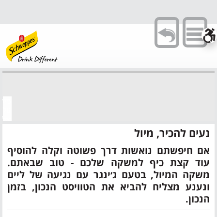
Toggle
navigation
מיתו
על
אלכו
הגיע
נעים להכיר, מיול
הזמן
לנפץ
אם חיפשתם נואשות דרך פשוטה וקלה להוסיף
כמה
עוד קצת כיף למשקה שלכם - טוב שבאתם.
מיתוס
על
משקה המיול, בטעם ג׳ינגר עם נגיעה של ליים
אלכוה
ונענע מצליח להביא את הטוויסט הנכון, בזמן
ולצא
לחגוג
הנכון.