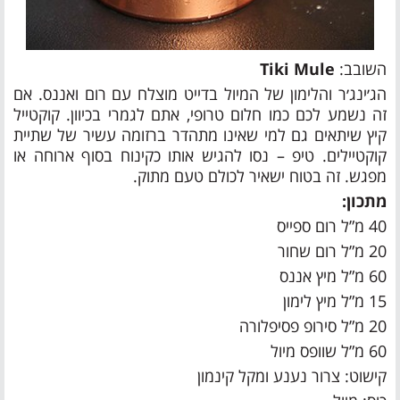
השובב:
Tiki Mule
הג׳ינג׳ר והלימון של המיול בדייט מוצלח עם רום ואננס. אם
זה נשמע לכם כמו חלום טרופי, אתם לגמרי בכיוון. קוקטייל
קיץ שיתאים גם למי שאינו מתהדר ברזומה עשיר של שתיית
קוקטיילים. טיפ – נסו להגיש אותו כקינוח בסוף ארוחה או
מפגש. זה בטוח ישאיר לכולם טעם מתוק.
מתכון:
40 מ”ל רום ספייס
20 מ”ל רום שחור
60 מ”ל מיץ אננס
15 מ”ל מיץ לימון
20 מ”ל סירופ פסיפלורה
60 מ”ל שוופס מיול
קישוט: צרור נענע ומקל קינמון