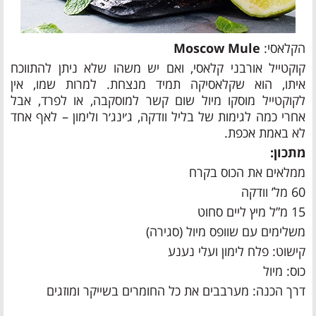
הקלאסי:
Moscow Mule
קוקטייל אורבני קלאסי, ואם יש משהו שלא ניתן להתווכח
איתו, הוא שקלאסיקה תמיד מנצחת. למרות שמו, אין
לקוקטייל מוסקו מיול שום קשר למוסקבה, או לפרד, אבל
אחרי כמה לגימות של בליל וודקה, ג׳ינג׳ר ולימון – לאף אחד
לא באמת אכפת.
מתכון:
ממלאים את הכוס בקרח
60 מל’ וודקה
15 מ”ל מיץ ליים סחוט
משלימים עם שוופס מיול (סגירה)
קישוט: פלח לימון ועלי נענע
כוס: מיול
דרך הכנה: מערבבים את כל החומרים בשייקר ומוזגים